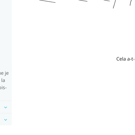
Cela a-t-
e je
 la
is-