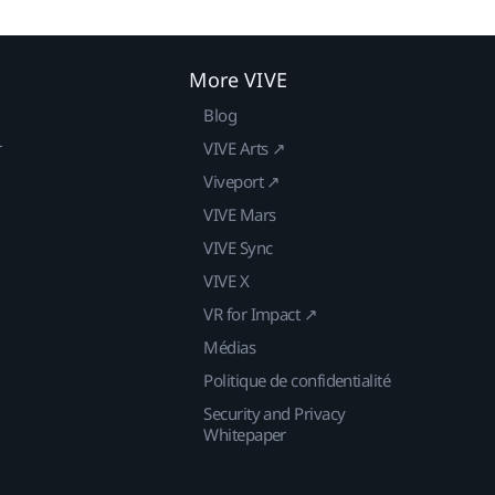
More VIVE
Blog
r
VIVE Arts ↗
Viveport ↗
VIVE Mars
VIVE Sync
VIVE X
VR for Impact ↗
Médias
Politique de confidentialité
Security and Privacy
Whitepaper