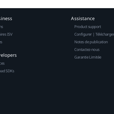
siness
Assistance
ns
Product support
ires ISV
Configurer | Télécharge
es
Notes de publication
Contactez-nous
velopers
Garantie Limitée
ces
ad SDKs