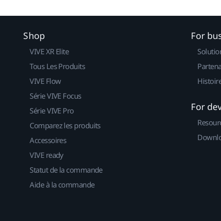
Shop
For bu
VIVE XR Elite
Solutio
Tous Les Produits
Partena
VIVE Flow
Histoir
Série VIVE Focus
For de
Série VIVE Pro
Resour
Comparez les produits
Downlo
Accessoires
VIVE ready
Statut de la commande
Aide à la commande