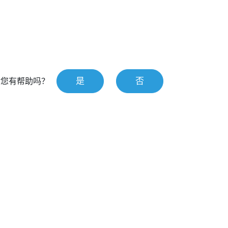
是
否
对您有帮助吗？