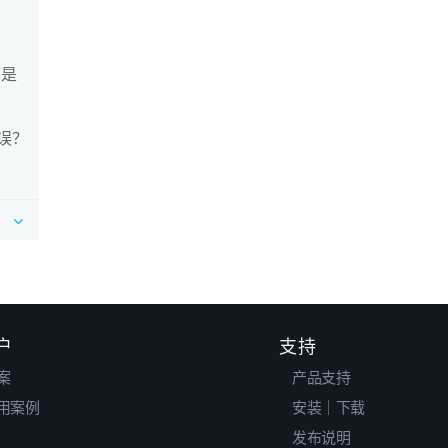
序是
错误？
户
支持
案
产品支持
用案例
安装｜下载
发布说明