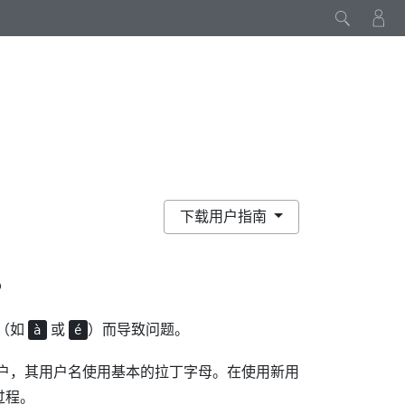
下载用户指南
？
（如
或
）而导致问题。
à
é
户，其用户名使用基本的拉丁字母。在使用新用
过程。