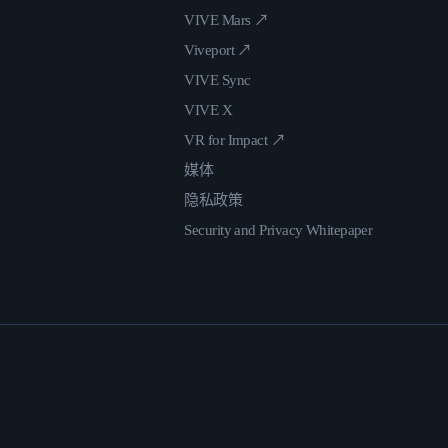
VIVE Mars ↗
Viveport ↗
VIVE Sync
VIVE X
VR for Impact ↗
媒体
隐私政策
Security and Privacy Whitepaper