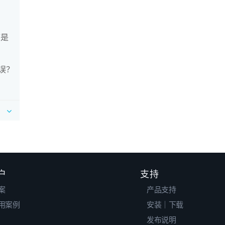
序是
错误？
户
支持
案
产品支持
用案例
安装｜下载
发布说明