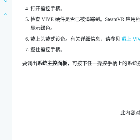
打开操控手柄。
检查
VIVE
硬件是否已被追踪到。
SteamVR
应用程
显示绿色。
戴上头戴式设备。有关详细信息，请参见
戴上
VI
握住操控手柄。
要调出
系统主控面板
，可按下任一操控手柄上的
系统
此内容