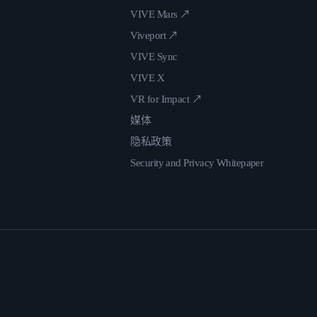
VIVE Mars ↗
Viveport ↗
VIVE Sync
VIVE X
VR for Impact ↗
媒体
隐私政策
Security and Privacy Whitepaper