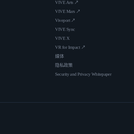
VIVE Arts ↗
VIVE Mars ↗
Viveport ↗
VIVE Sync
VIVE X
VR for Impact ↗
媒体
隐私政策
Security and Privacy Whitepaper