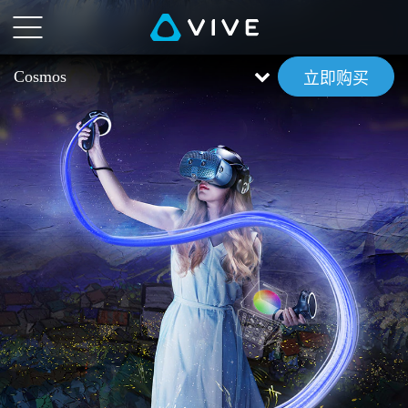
VIVE
Cosmos
Cosmos
立即购买
概
览
|
VIVE™
中
国