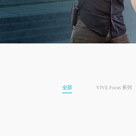
拟
现
实
设
备|
VIVE
中
全部
VIVE Focus 系列
国