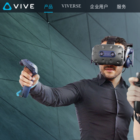
找
VIVERSE
产品
企业用户
服务
到
适
合
你
的
高
端
虚