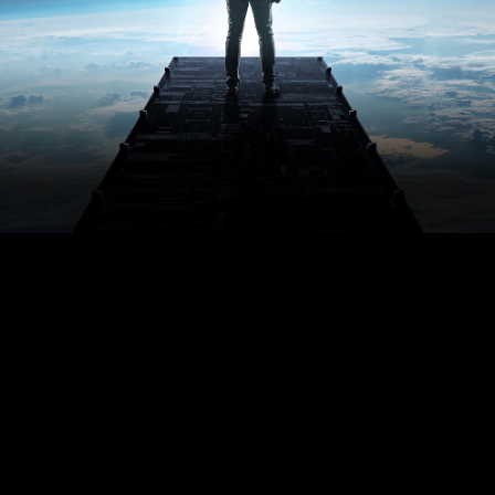
之
旅
所
需
的
一
切
已
经
就