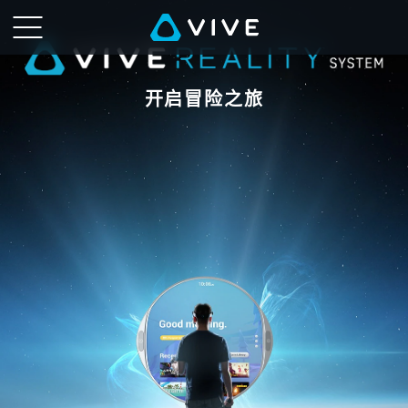
VIVE
沉
浸
开启冒险之旅
式
系
统
（VRS）
冒
险