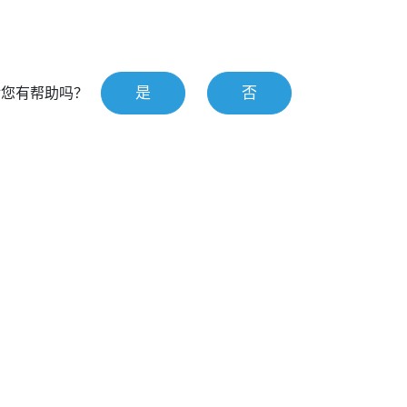
是
否
对您有帮助吗？