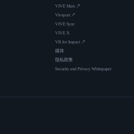
VIVE Mars ↗
Viveport ↗
VIVE Sync
VIVE X
VR for Impact ↗
媒体
隐私政策
Security and Privacy Whitepaper