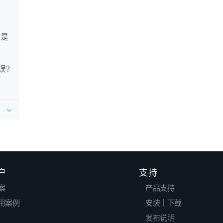
序是
错误？
户
支持
案
产品支持
用案例
安装｜下载
发布说明