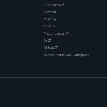
VIVE Mars ↗
Viveport ↗
VIVE Sync
VIVE X
VR for Impact ↗
媒体
隐私政策
Security and Privacy Whitepaper