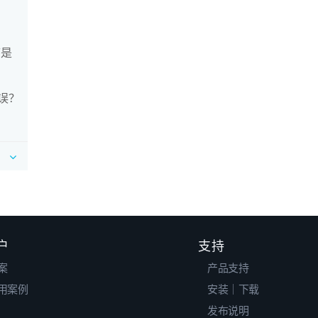
序是
错误？
户
支持
案
产品支持
用案例
安装｜下载
发布说明