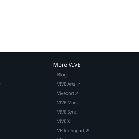
More VIVE
Blog
r
VIVE Arts ↗
Viveport ↗
VIVE Mars
VIVE Sync
VIVE X
VR for Impact ↗