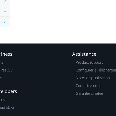
siness
Assistance
ns
Product support
ires ISV
Configurer | Télécharge
es
Notes de publication
Contactez-nous
velopers
Garantie Limitée
ces
ad SDKs