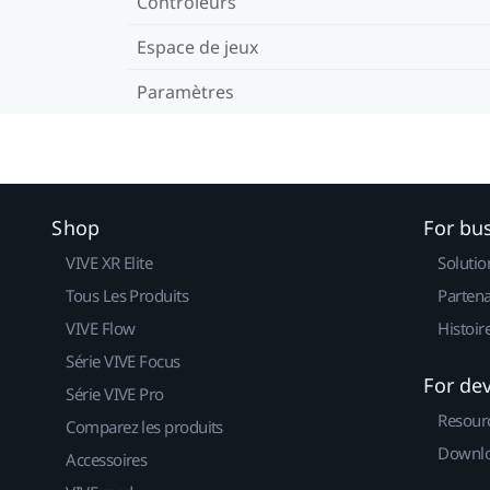
Contrôleurs
Espace de jeux
Paramètres
Shop
For bu
VIVE XR Elite
Solutio
Tous Les Produits
Partena
VIVE Flow
Histoir
Série VIVE Focus
For de
Série VIVE Pro
Resour
Comparez les produits
Downlo
Accessoires