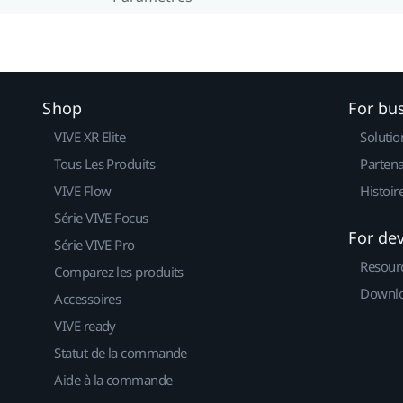
Shop
For bu
VIVE XR Elite
Solutio
Tous Les Produits
Partena
VIVE Flow
Histoir
Série VIVE Focus
For de
Série VIVE Pro
Resour
Comparez les produits
Downlo
Accessoires
VIVE ready
Statut de la commande
Aide à la commande