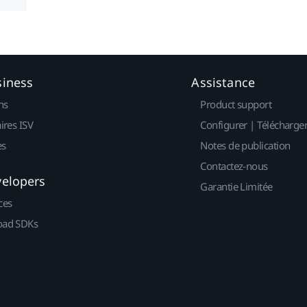
siness
Assistance
ns
Product support
ires ISV
Configurer | Télécharge
es
Notes de publication
Contactez-nous
velopers
Garantie Limitée
ces
ad SDKs