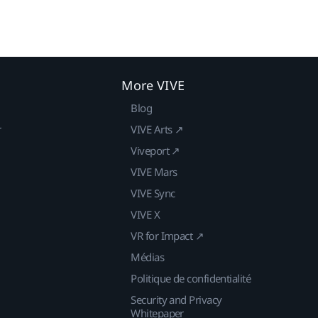
More VIVE
Blog
r
VIVE Arts ↗
Viveport ↗
VIVE Mars
VIVE Sync
VIVE X
VR for Impact ↗
Médias
Politique de confidentialité
Security and Privacy
Whitepaper