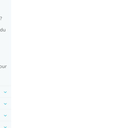
?
 du
jour