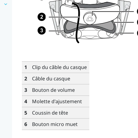
1
Clip du câble du casque
2
Câble du casque
3
Bouton de volume
4
Molette d'ajustement
5
Coussin de tête
6
Bouton micro muet