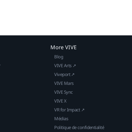
More VIVE
Blog
r
VIVE Arts ↗
Viveport ↗
VIVE Mars
VIVE Sync
VIVE X
VR for Impact ↗
Médias
Politique de confidentialité