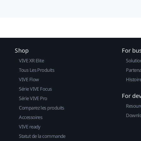
Shop
For bu
VIVE XR Elite
Solutio
Tous Les Produits
Partena
VIVE Flow
Histoir
Série VIVE Focus
For de
Série VIVE Pro
Resour
Comparez les produits
Downlo
Accessoires
VIVE ready
Statut de la commande