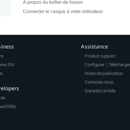
À propos du boîtier de liaison
Connecter le casque à votre ordinateur
siness
Assistance
ns
Product support
ires ISV
Configurer | Télécharge
es
Notes de publication
Contactez-nous
velopers
Garantie Limitée
ces
ad SDKs