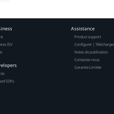
siness
Assistance
ns
Product support
ires ISV
Configurer | Télécharge
es
Notes de publication
Contactez-nous
velopers
Garantie Limitée
ces
ad SDKs