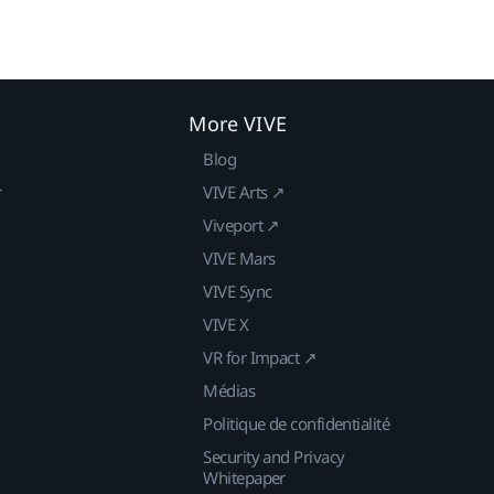
More VIVE
Blog
r
VIVE Arts ↗
Viveport ↗
VIVE Mars
VIVE Sync
VIVE X
VR for Impact ↗
Médias
Politique de confidentialité
Security and Privacy
Whitepaper