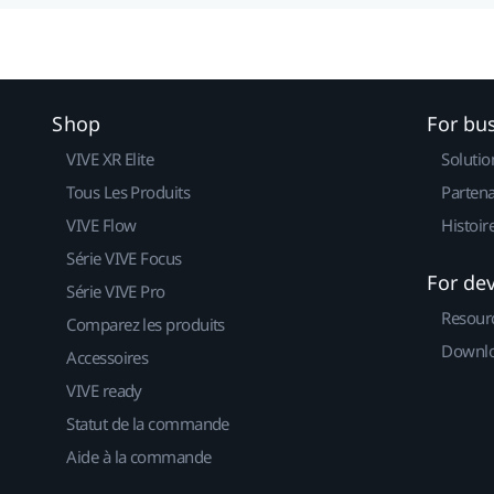
Shop
For bu
VIVE XR Elite
Solutio
Tous Les Produits
Partena
VIVE Flow
Histoir
Série VIVE Focus
For de
Série VIVE Pro
Resour
Comparez les produits
Downlo
Accessoires
VIVE ready
Statut de la commande
Aide à la commande