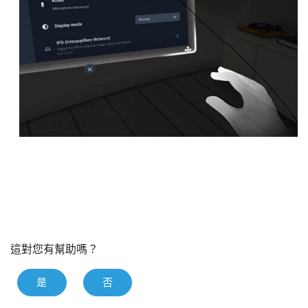
這對您有幫助嗎？
是
否