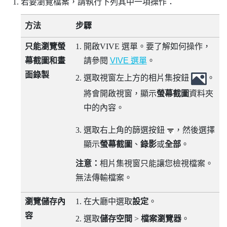
若要瀏覽檔案，請執行下列其中一項操作：
方法
步驟
只能瀏覽螢
開啟
VIVE 選單
。要了解如何操作，
幕截圖和畫
請參閱
VIVE 選單
。
面錄製
選取視窗左上方的相片集按鈕
。
將會開啟視窗，顯示
螢幕截圖
資料夾
中的內容。
選取右上角的篩選按鈕
，然後選擇
顯示
螢幕截圖
、
錄影
或
全部
。
注意：
相片集視窗只能讓您檢視檔案。
無法傳輸檔案。
瀏覽儲存內
在大廳中選取
設定
。
容
選取
儲存空間
>
檔案瀏覽器
。