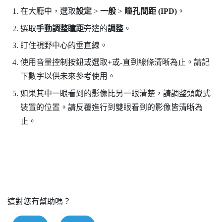
在大廳中，選取
設定
>
一般
>
瞳孔間距 (IPD)
。
選取
手動調整瞳距
旁邊的
調整
。
盯住視野中心的垂直線。
使用音量控制按鈕或選取
+
或
-
直到線條清晰為止。請記
下數字以供未來參考使用。
如果其中一眼看到的影像比另一眼清楚，請調整頭戴式
裝置的位置。請反覆進行到雙眼看到的影像皆清晰為
止。
這對您有幫助嗎？