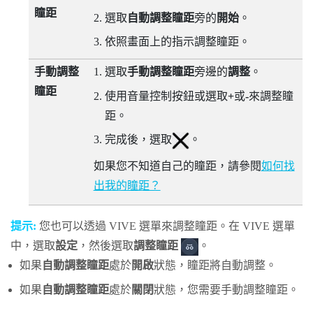
瞳距
選取
自動調整瞳距
旁的
開始
。
依照畫面上的指示調整瞳距。
手動調整
選取
手動調整瞳距
旁邊的
調整
。
瞳距
使用音量控制按鈕或選取
+
或
-
來調整瞳
距。
完成後，選取
。
如果您不知道自己的瞳距，請參閱
如何找
出我的瞳距？
提示:
您也可以透過
VIVE 選單
來調整瞳距。在
VIVE 選單
中，選取
設定
，然後選取
調整瞳距
。
如果
自動調整瞳距
處於
開啟
狀態，瞳距將自動調整。
如果
自動調整瞳距
處於
關閉
狀態，您需要手動調整瞳距。