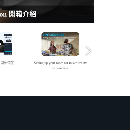
 headset and your computer
xed reality experiences
 to an external device
ision 開箱介紹
ision 開始設定
ion 開始設定
Setting up your room for mixed reality
Transferring media b
experiences
and your c