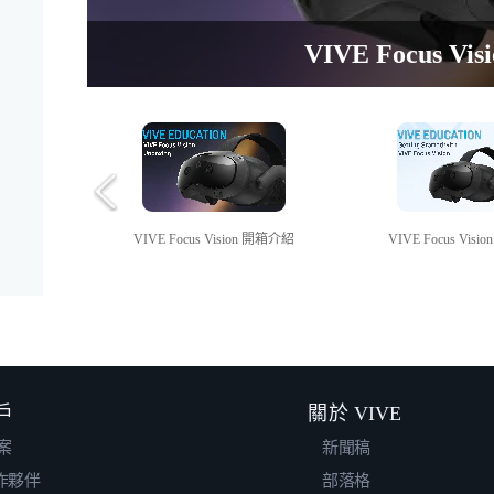
Transferring media between the
Setting up your room for mi
Casting VIVE Focus Vision
VIVE Focus V
VIVE Focus V
VIVE Focus Vision 開箱介紹
VIVE Focus Vis
戶
關於 VIVE
案
新聞稿
合作夥伴
部落格