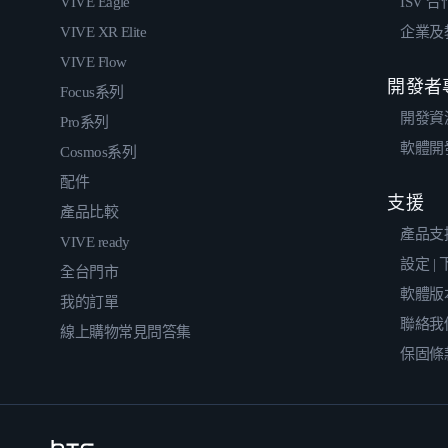
VIVE Eagle
ISV 
VIVE XR Elite
企業及
VIVE Flow
開發者
Focus系列
開發資
Pro系列
軟體開
Cosmos系列
配件
支援
產品比較
產品支
VIVE ready
設定 |
全台門市
軟體版
我的訂單
聯絡我
線上購物常見問答集
保固條