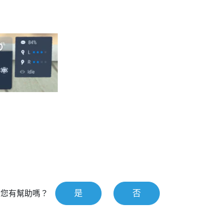
是
否
對您有幫助嗎？