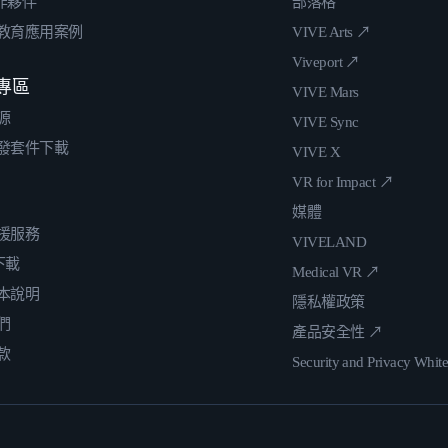
合作夥伴
部落格
教育應用案例
VIVE Arts ↗
Viveport ↗
專區
VIVE Mars
源
VIVE Sync
發套件下載
VIVE X
VR for Impact ↗
媒體
援服務
VIVELAND
 下載
Medical VR ↗
本說明
隱私權政策
們
產品安全性 ↗
款
Security and Privacy Whit