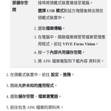
部儲存空
接埠將頭戴式裝置連接至電腦。
間
選擇 USB 模式
對話方塊隨後將出現在
頭戴式裝置中。
選取
檔案傳輸
。
在電腦中，開啟
檔案總管
等檔案管理應
用程式，前往
VIVE Focus Vision
。
按一下
內部共用儲存空間
。
將 APK 檔案複製到
下載內容
資料夾。
在頭戴式裝置中，前往
設定
>
進階
。
開啟
允許未知的應用程式
。
選取
儲存空間
>
檔案瀏覽器
。
前往包含 APK 檔案的資料夾。