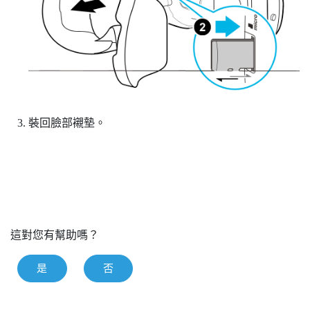
裝回臉部襯墊。
這對您有幫助嗎？
是
否