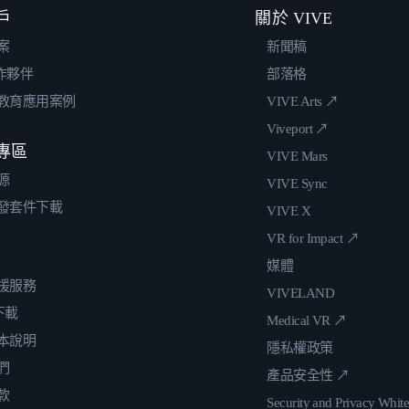
戶
關於 VIVE
案
新聞稿
合作夥伴
部落格
教育應用案例
VIVE Arts ↗
Viveport ↗
專區
VIVE Mars
源
VIVE Sync
發套件下載
VIVE X
VR for Impact ↗
媒體
援服務
VIVELAND
 下載
Medical VR ↗
本說明
隱私權政策
們
產品安全性 ↗
款
Security and Privacy Whit