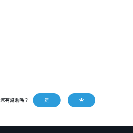
是
否
對您有幫助嗎？