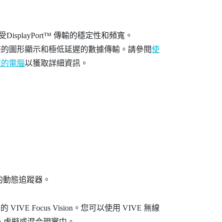
受
DisplayPort™
傳輸的穩定性和頻寬。
整的圖形顯示和極低延遲的數據傳輸。請參閱
使
到您的電腦
以獲取詳細資訊。
的動態追蹤器。
您的
VIVE Focus Vision
。您可以使用
VIVE 無線
帶入虛擬或混合現實中。