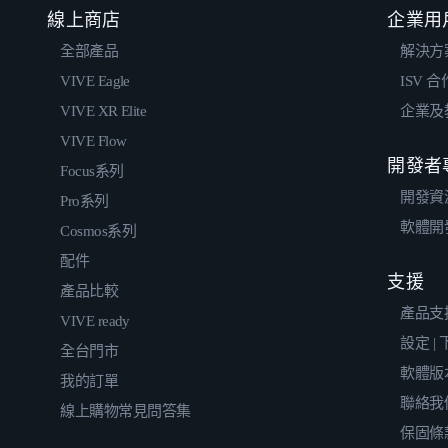
線上商店
企業用
全部產品
解決方
VIVE Eagle
ISV 
VIVE XR Elite
企業及
VIVE Flow
開發者
Focus系列
開發資
Pro系列
軟體開
Cosmos系列
配件
支援
產品比較
產品支
VIVE ready
設定 |
全台門市
軟體版
我的訂單
聯絡我
線上購物常見問答集
保固條