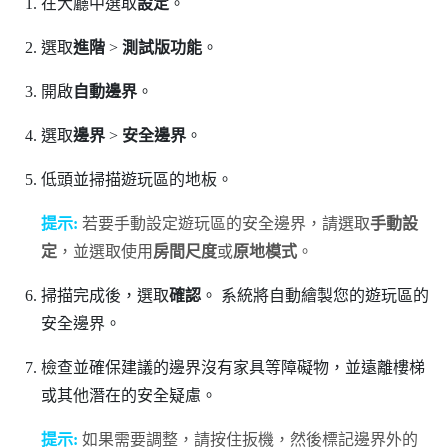
在
大廳
中選取
設定
。
選取
進階
>
測試版功能
。
開啟
自動邊界
。
選取
邊界
>
安全邊界
。
低頭並掃描遊玩區的地板。
提示:
若要手動設定遊玩區的安全邊界，請選取
手動設
定
，並選取使用
房間尺度
或
原地模式
。
掃描完成後，選取
確認
。
系統將自動繪製您的遊玩區的
安全邊界。
檢查並確保建議的邊界沒有家具等障礙物，並遠離樓梯
或其他潛在的安全疑慮。
提示:
如果需要調整，請按住扳機，然後標記邊界外的