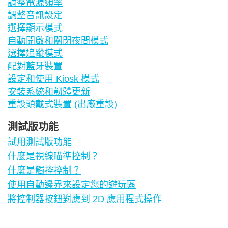
調整電源頻率
調整音訊設定
選擇顯示模式
自動開啟和關閉夜間模式
選擇追蹤模式
配對藍牙裝置
設定和使用 Kiosk 模式
安裝系統和韌體更新
重設頭戴式裝置 (出廠重設)
測試版功能
試用測試版功能
什麼是視線瞄準控制？
什麼是觸控控制？
使用自動邊界來設定您的遊玩區
將控制器按鈕對應到 2D 應用程式操作