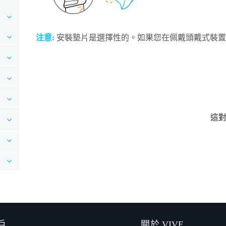
注意:
安裝
墊片
是選擇性的。如果您在佩戴頭戴式裝置
這
戶
關於 VIVE