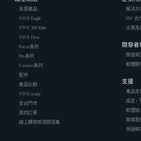
全部產品
解決方
VIVE Eagle
ISV 
VIVE XR Elite
企業及
VIVE Flow
開發者
Focus系列
開發資
Pro系列
軟體開
Cosmos系列
配件
支援
產品比較
產品支
VIVE ready
設定 |
全台門市
軟體版
我的訂單
聯絡我
線上購物常見問答集
保固條