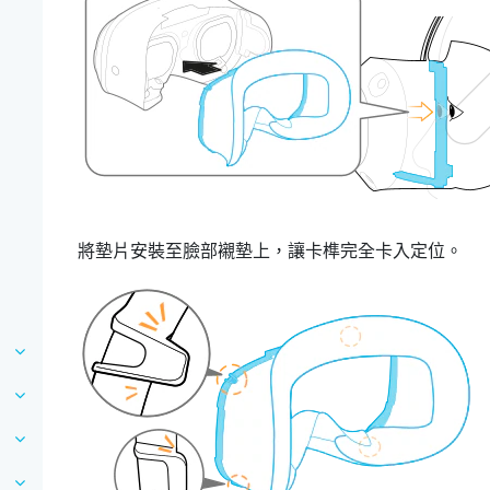
將
墊片
安裝至臉部襯墊上，讓卡榫完全卡入定位。