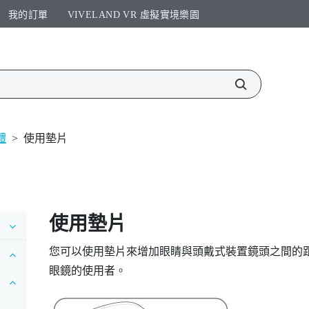
我的訂單
VIVELAND VR 虛擬實境樂園​
體
>
使用墊片
使用
墊片
您可以使用
墊片
來增加眼睛與頭戴式裝置鏡頭之間的
眼鏡的使用者。