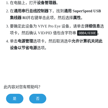
在电脑上，打开
设备管理器
。
在
通用串行总线控制器
下，找到
通用 SuperSpeed USB
集线器 RI
并右键单击此项，然后选择
属性
。
要确定此设备为
VIVE Pro Eye
设备，请单击
详细信息
选
项卡，然后确认 VID/PID 值包含字符串
。
0BB4/030E
单击
电源管理
选项卡，然后取消选中
允许计算机关闭此
设备以节省电源
选项。
此内容对您有帮助吗？
是
否