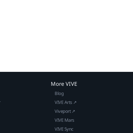
More VIVE
Blog
r
VIVE Arts ↗
Viveport ↗
VIVE Mars
VIVE Sync