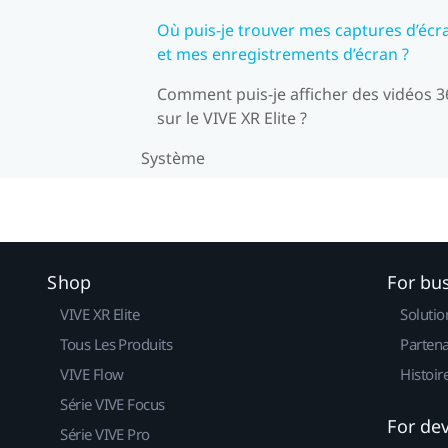
Où puis-je trouver mes captures d’écr
et mes enregistrements d’écran ?
Comment puis-je afficher des vidéos 3
sur le VIVE XR Elite ?
Système
Shop
For bu
VIVE XR Elite
Solutio
Tous Les Produits
Partena
VIVE Flow
Histoir
Série VIVE Focus
For de
Série VIVE Pro