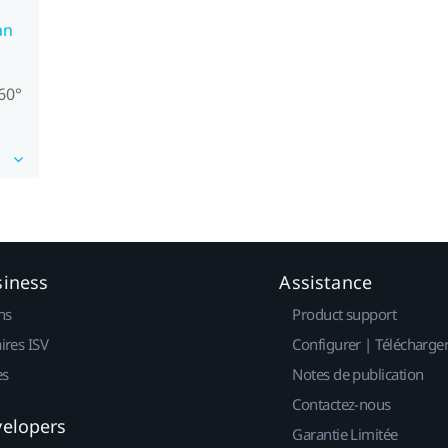
an
60°
siness
Assistance
ns
Product support
ires ISV
Configurer | Télécharge
es
Notes de publication
Contactez-nous
velopers
Garantie Limitée