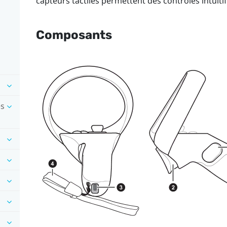
capteurs tactiles permettent des contrôles intuitif
Composants
es