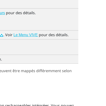
pour des détails.
urs
. Voir
pour des détails.
Le Menu VIVE
e
.
euvent être mappés différemment selon
m-ion rechargeables intégrées. Vous pouvez