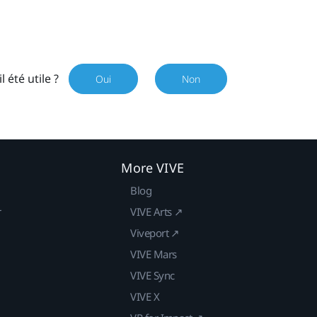
il été utile ?
Oui
Non
More VIVE
Blog
r
VIVE Arts ↗
Viveport ↗
VIVE Mars
VIVE Sync
VIVE X