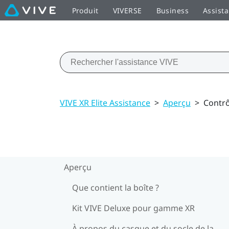
Produit
VIVERSE
Business
Assist
VIVE XR Elite Assistance
>
Aperçu
>
Contr
Aperçu
Que contient la boîte ?
Kit VIVE Deluxe pour gamme XR
À propos du casque et du socle de la