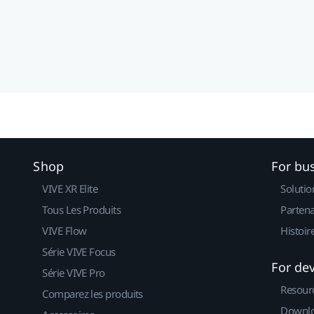
Shop
For bu
VIVE XR Elite
Solutio
Tous Les Produits
Partena
VIVE Flow
Histoir
Série VIVE Focus
For de
Série VIVE Pro
Resour
Comparez les produits
Downlo