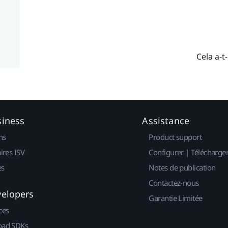
Cela a-t-
siness
Assistance
ns
Product support
ires ISV
Configurer | Télécharge
es
Notes de publication
Contactez-nous
velopers
Garantie Limitée
ces
ad SDKs