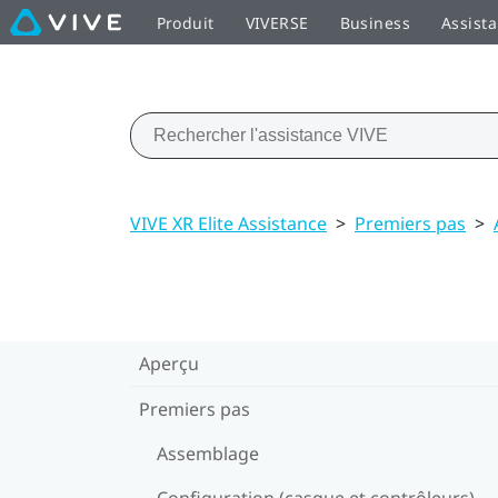
Produit
VIVERSE
Business
Assist
VIVE XR Elite Assistance
>
Premiers pas
>
Aperçu
Premiers pas
Assemblage
Configuration (casque et contrôleurs)