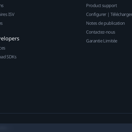
ns
Product support
ires ISV
Configurer | Télécharge
es
Notes de publication
Contactez-nous
velopers
Garantie Limitée
ces
ad SDKs
okies