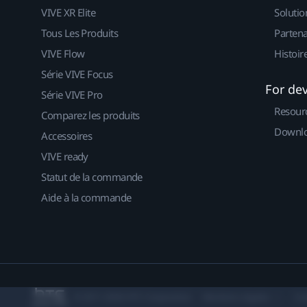
VIVE XR Elite
Solutio
Tous Les Produits
Partena
VIVE Flow
Histoir
Série VIVE Focus
For de
Série VIVE Pro
Resour
Comparez les produits
Downlo
Accessoires
VIVE ready
Statut de la commande
Aide à la commande
© 2011-2026 HTC Corporation
Mentions Légales
Co