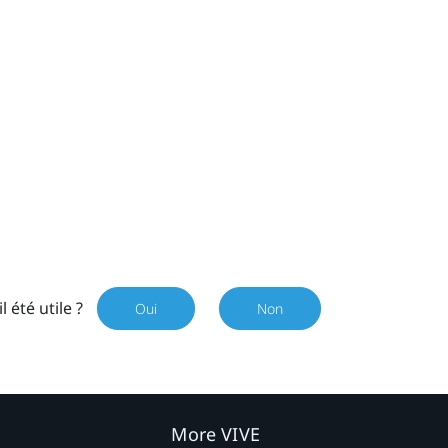
il été utile ?
Oui
Non
More VIVE