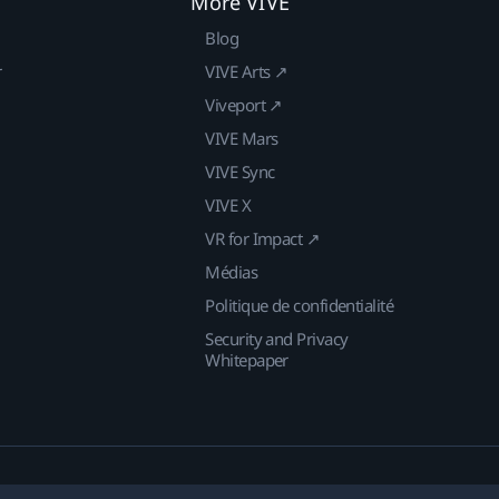
More VIVE
Blog
r
VIVE Arts ↗
Viveport ↗
VIVE Mars
VIVE Sync
VIVE X
VR for Impact ↗
Médias
Politique de confidentialité
Security and Privacy
Whitepaper