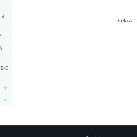
il
Cela a-t-
?
à
SB-C