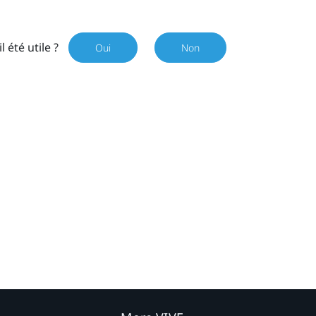
il été utile ?
Oui
Non