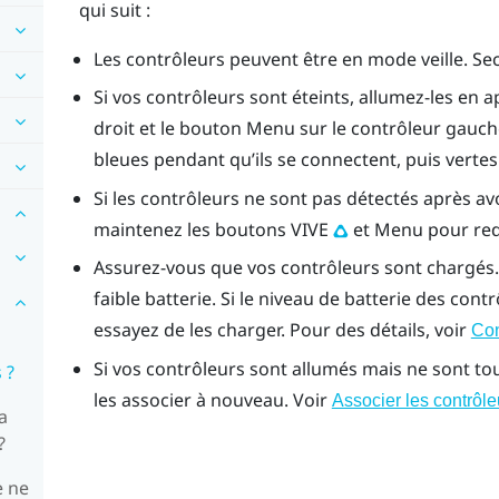
qui suit :
Les contrôleurs peuvent être en mode veille. Sec
Si vos contrôleurs sont éteints, allumez-les en
droit et le bouton
Menu
sur le contrôleur gauch
bleues pendant qu’ils se connectent, puis vertes
Si les contrôleurs ne sont pas détectés après avo
maintenez les boutons
VIVE
et
Menu
pour red
Assurez-vous que vos contrôleurs sont chargés.
faible batterie. Si le niveau de batterie des cont
essayez de les charger. Pour des détails, voir
Con
Si vos contrôleurs sont allumés mais ne sont to
 ?
les associer à nouveau. Voir
Associer les contrôle
a
?
e ne