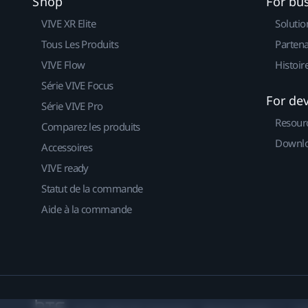
Shop
For bu
VIVE XR Elite
Solutio
Tous Les Produits
Partena
VIVE Flow
Histoir
Série VIVE Focus
For de
Série VIVE Pro
Resour
Comparez les produits
Downlo
Accessoires
VIVE ready
Statut de la commande
Aide à la commande