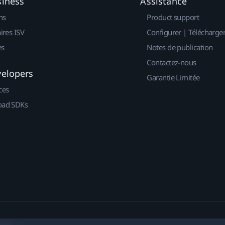
siness
Assistance
ns
Product support
ires ISV
Configurer | Télécharge
es
Notes de publication
Contactez-nous
velopers
Garantie Limitée
ces
ad SDKs