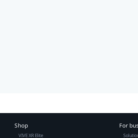
Shop
For bu
VIVE XR Elite
Solutio