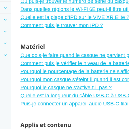
Où puis-je trouver le numéro de série du casqu
Dans quelles régions le Wi-Fi 6E peut-il être uti
Quelle est la plage d’IPD sur le VIVE XR Elite 
Comment puis-je trouver mon IPD ?
Matériel
Que dois-je faire quand le casque ne parvient p
Comment puis-je vérifier le niveau de la batter
Pourquoi le pourcentage de la batterie ne s'affi
Pourquoi mon casque s'éteint-il quand il est c
Pourquoi le casque ne s'active-t-il pas ?
Quelle est la longueur du câble USB-C à USB-C
Puis-je connecter un appareil audio USB-C fila
Applis et contenu