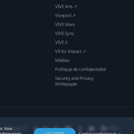
r
VIVE Arts ↗
Viveport ↗
VIVE Mars
VIVE Sync
VIVE X
VR for Impact ↗
Médias
Politique de confidentialité
Security and Privacy
Whitepaper
té. Vous
Localisation
J'ACCEPTE
Cookie preferences
'informations