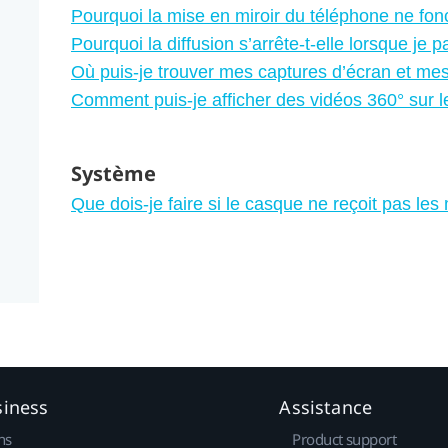
Pourquoi la mise en miroir du téléphone ne fon
Pourquoi la diffusion s’arrête-t-elle lorsque j
Où puis-je trouver mes captures d’écran et me
Comment puis-je afficher des vidéos 360° sur l
Système
Que dois-je faire si le casque ne reçoit pas le
siness
Assistance
ns
Product support