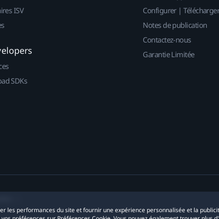
ires ISV
Configurer | Télécharge
es
Notes de publication
Contactez-nous
velopers
Garantie Limitée
ces
ad SDKs
okies
yser les performances du site et fournir une expérience personnalisée et la publici
r vos préférences sur Préférences Cookie. Vous pouvez également trouver plus d