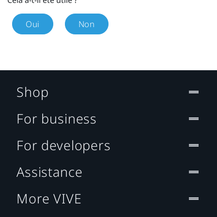
Cela a-t-il été utile ?
Oui
Non
Shop
For business
For developers
Assistance
More VIVE