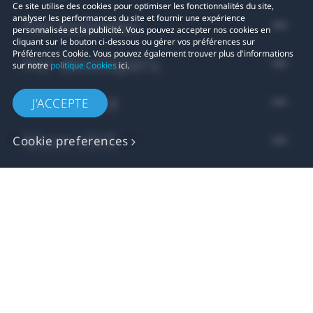
Ce site utilise des cookies pour optimiser les fonctionnalités du site,
analyser les performances du site et fournir une expérience
For business
personnalisée et la publicité. Vous pouvez accepter nos cookies en
cliquant sur le bouton ci-dessous ou gérer vos préférences sur
Préférences Cookie. Vous pouvez également trouver plus d'informations
For developers
sur notre
politique Cookies
ici.
Assistance
J'ACCEPTE
More VIVE
Cookie preferences
Localisation
© 2011-2026 HTC Corporation