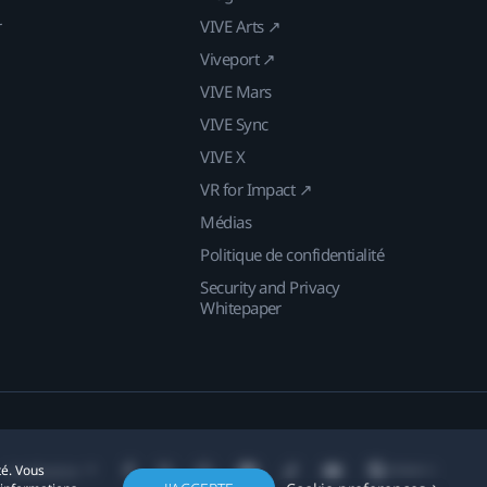
r
VIVE Arts ↗
Viveport ↗
VIVE Mars
VIVE Sync
VIVE X
VR for Impact ↗
Médias
Politique de confidentialité
Security and Privacy
Whitepaper
té. Vous
Localisation