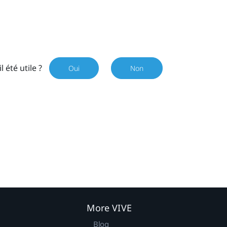
il été utile ?
Oui
Non
More VIVE
Blog