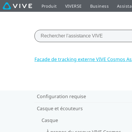
Produit
VIVERSE
Business
Assist
Facade de tracking externe VIVE Cosmos As
Configuration requise
Casque et écouteurs
Casque
À propos du casque VIVE Cosmos