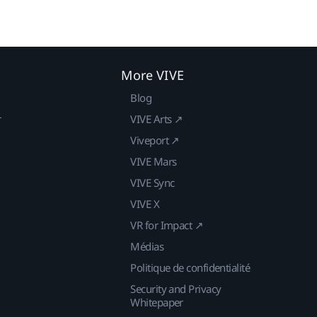
More VIVE
Blog
r
VIVE Arts ↗
Viveport ↗
VIVE Mars
VIVE Sync
VIVE X
VR for Impact ↗
Médias
Politique de confidentialité
Security and Privacy
Whitepaper