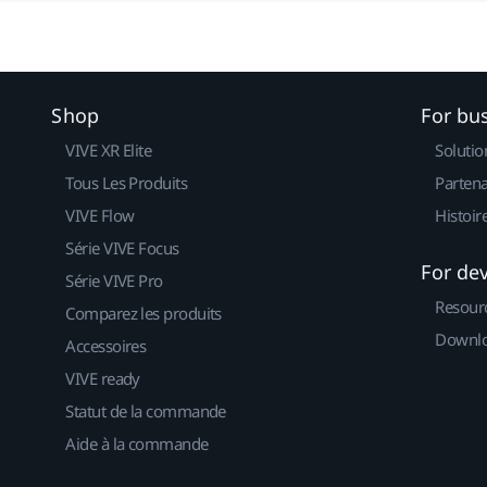
Shop
For bu
VIVE XR Elite
Solutio
Tous Les Produits
Partena
VIVE Flow
Histoir
Série VIVE Focus
For de
Série VIVE Pro
Resour
Comparez les produits
Downlo
Accessoires
VIVE ready
Statut de la commande
Aide à la commande