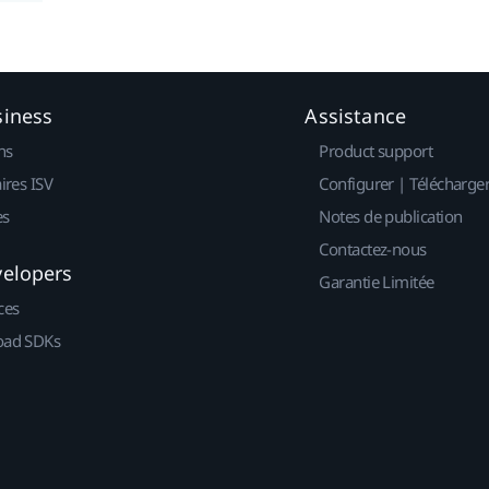
siness
Assistance
ns
Product support
ires ISV
Configurer | Télécharge
es
Notes de publication
Contactez-nous
velopers
Garantie Limitée
ces
ad SDKs