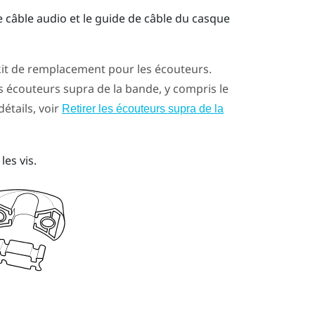
e câble audio et le guide de câble du casque
 kit de remplacement pour les écouteurs.
les écouteurs supra de la bande, y compris le
détails, voir
Retirer les écouteurs supra de la
les vis.