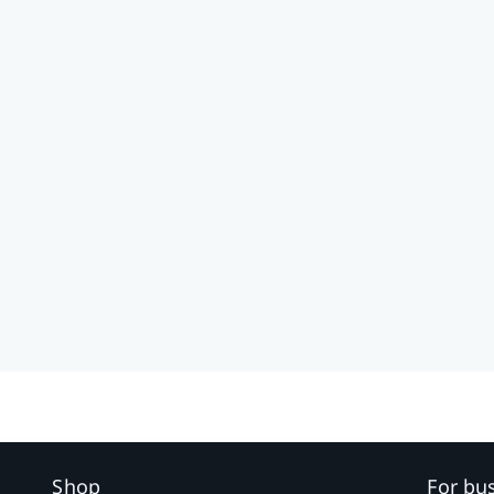
Shop
For bu