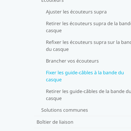
Ajuster les écouteurs supra
Retirer les écouteurs supra de la ban
casque
Refixer les écouteurs supra sur la ban
du casque
Brancher vos écouteurs
Fixer les guide-câbles à la bande du
casque
Retirer les guide-câbles de la bande d
casque
Solutions communes
Boîtier de liaison