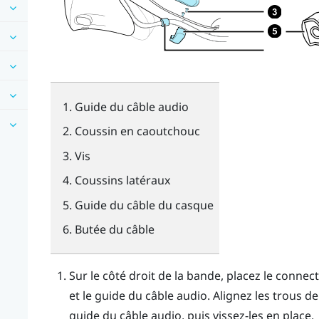
Guide du câble audio
Coussin en caoutchouc
Vis
Coussins latéraux
Guide du câble du casque
Butée du câble
Sur le côté droit de la bande, placez le conne
et le guide du câble audio. Alignez les trous d
guide du câble audio, puis vissez-les en place.