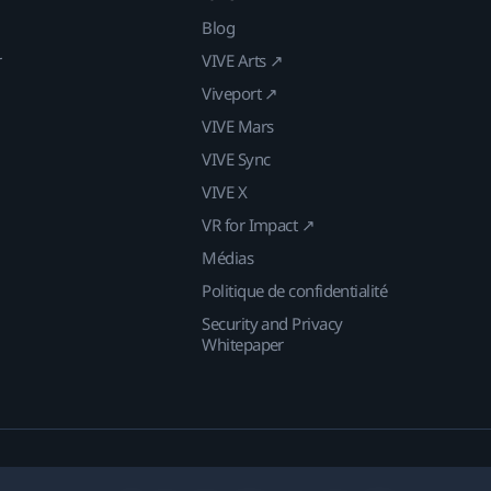
Blog
r
VIVE Arts ↗
Viveport ↗
VIVE Mars
VIVE Sync
VIVE X
VR for Impact ↗
Médias
Politique de confidentialité
Security and Privacy
Whitepaper