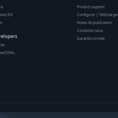
ns
Product support
ires ISV
Configurer | Télécharge
es
Notes de publication
Contactez-nous
velopers
Garantie Limitée
ces
ad SDKs
okies