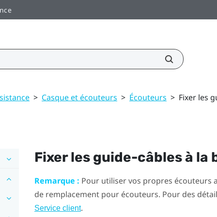
ance
sistance
>
Casque et écouteurs
>
Écouteurs
>
Fixer les 
Fixer les guide-câbles à l
Remarque :
Pour utiliser vos propres écouteurs 
de remplacement pour écouteurs. Pour des détails
.
Service client