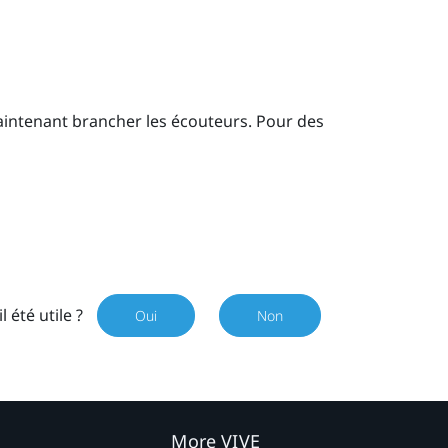
maintenant brancher les écouteurs. Pour des
il été utile ?
Oui
Non
More VIVE