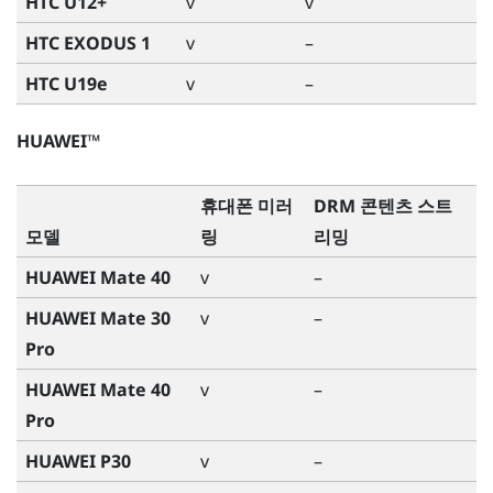
HTC U12+
v
v
HTC EXODUS 1
v
–
HTC U19e
v
–
HUAWEI™
휴대폰 미러
DRM 콘텐츠 스트
모델
링
리밍
HUAWEI Mate 40
v
–
HUAWEI Mate 30
v
–
Pro
HUAWEI Mate 40
v
–
Pro
HUAWEI P30
v
–