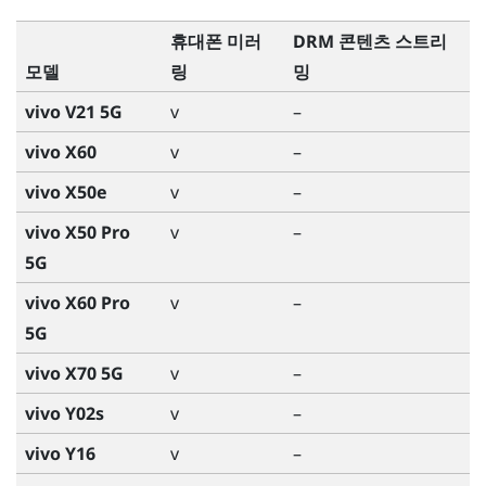
휴대폰 미러
DRM 콘텐츠 스트리
모델
링
밍
vivo V21 5G
v
–
vivo X60
v
–
vivo X50e
v
–
vivo X50 Pro
v
–
5G
vivo X60 Pro
v
–
5G
vivo X70 5G
v
–
vivo Y02s
v
–
vivo Y16
v
–