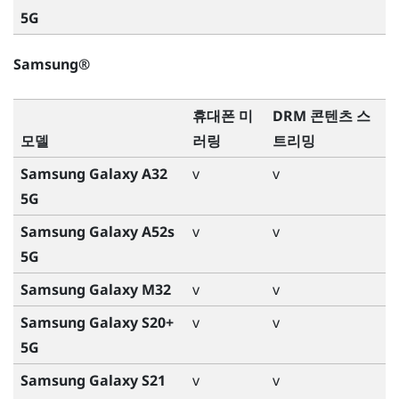
5G
Samsung®
휴대폰 미
DRM 콘텐츠 스
모델
러링
트리밍
Samsung Galaxy A32
v
v
5G
Samsung Galaxy A52s
v
v
5G
Samsung Galaxy M32
v
v
Samsung Galaxy S20+
v
v
5G
Samsung Galaxy S21
v
v