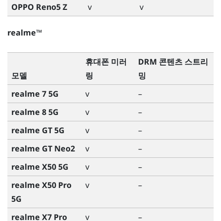
OPPO Reno5 Z
v
v
realme™
휴대폰 미러
DRM 콘텐츠 스트리
모델
링
밍
realme 7 5G
v
–
realme 8 5G
v
–
realme GT 5G
v
–
realme GT Neo2
v
–
realme X50 5G
v
–
realme X50 Pro
v
–
5G
realme X7 Pro
v
–