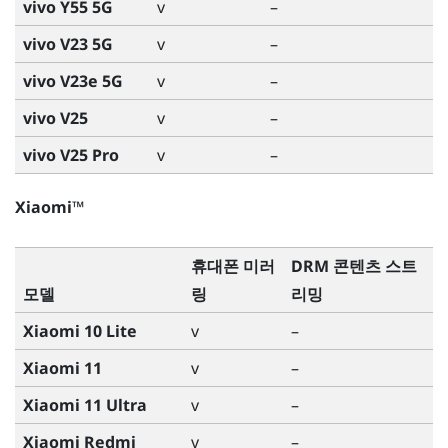
vivo Y55 5G
v
–
vivo V23 5G
v
–
vivo V23e 5G
v
–
vivo V25
v
–
vivo V25 Pro
v
–
Xiaomi™
휴대폰 미러
DRM 콘텐츠 스트
모델
링
리밍
Xiaomi 10 Lite
v
–
Xiaomi 11
v
–
Xiaomi 11 Ultra
v
–
Xiaomi Redmi
v
–