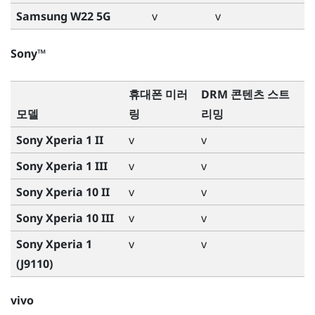
Samsung W22 5G
v
v
Sony™
휴대폰 미러
DRM 콘텐츠 스트
모델
링
리밍
Sony Xperia 1 II
v
v
Sony Xperia 1 III
v
v
Sony Xperia 10 II
v
v
Sony Xperia 10 III
v
v
Sony Xperia 1
v
v
(J9110)
vivo