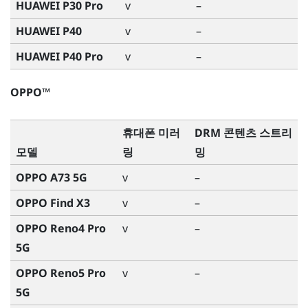
HUAWEI P30 Pro
v
–
HUAWEI P40
v
–
HUAWEI P40 Pro
v
–
OPPO™
휴대폰 미러
DRM 콘텐츠 스트리
모델
링
밍
OPPO A73 5G
v
–
OPPO Find X3
v
–
OPPO Reno4 Pro
v
–
5G
OPPO Reno5 Pro
v
–
5G