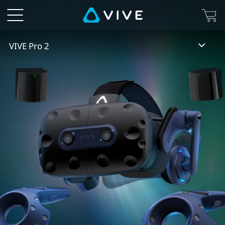
VIVE
Pro
VIVE Pro 2
2
Full
Kit
개
요
|
VIVE