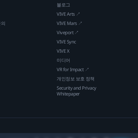
블로그
VIVE Arts ↗
문의
VIVE Mars ↗
Viveport ↗
VIVE Sync
VIVE X
미디어
VR for Impact ↗
개인정보 보호 정책
Security and Privacy
Whitepaper