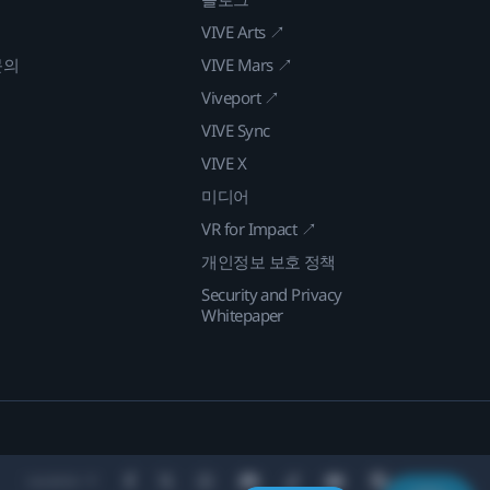
VIVE Arts ↗
문의
VIVE Mars ↗
Viveport ↗
VIVE Sync
VIVE X
미디어
VR for Impact ↗
개인정보 보호 정책
Security and Privacy
Whitepaper
Location