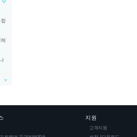
 수
능합
E해
하나
스
지원
고객지원
프트웨어 공급업체(ISV)
설정 |다운로드