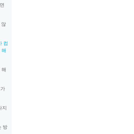
려면
 않
가 컴
 해
 해
체가
 나지
 방