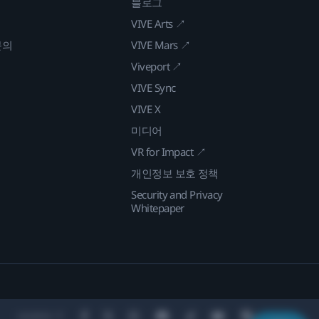
블로그
VIVE Arts ↗
문의
VIVE Mars ↗
Viveport ↗
VIVE Sync
VIVE X
미디어
VR for Impact ↗
개인정보 보호 정책
Security and Privacy
Whitepaper
Location