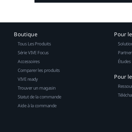
Boutique
Pour l
Tous Les Produits
Solutio
Série VIVE Focus
Partner
Accessoires
Études 
Comparer les produits
Pour l
VIVE ready
Ressou
Trouver un magasin
Télécha
Statut de la commande
Aide à la commande