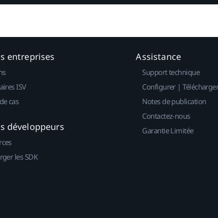
es entreprises
Assistance
ns
Support technique
aires ISV
Configurer | Télécharge
de cas
Notes de publication
Contactez-nous
es développeurs
Garantie Limitée
rces
rger les SDK