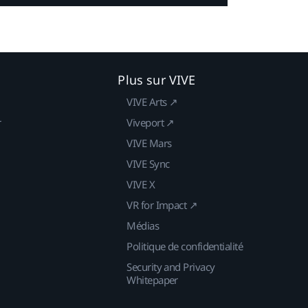
Plus sur VIVE
VIVE Arts ↗
r
Viveport ↗
VIVE Mars
VIVE Sync
VIVE X
VR for Impact ↗
Médias
Politique de confidentialité
Security and Privacy
Whitepaper