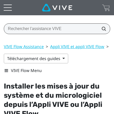
VIVE Flow Assistance
>
Appli VIVE et appli VIVE Flow
>
I
Téléchargement des guides
VIVE Flow Menu
Installer les mises à jour du
système et du micrologiciel
depuis l’
Appli VIVE
ou l’
Appli
VIVE Flow