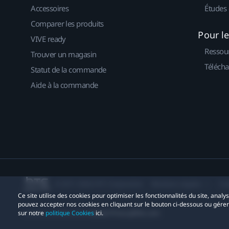
Accessoires
Études 
Comparer les produits
Pour l
VIVE ready
Ressou
Trouver un magasin
Télécha
Statut de la commande
Aide à la commande
© 2011-2026 HTC Corporation
Mentions Légales
Co
Ce site utilise des cookies pour optimiser les fonctionnalités du site, anal
pouvez accepter nos cookies en cliquant sur le bouton ci-dessous ou gére
Contact confidentialité:
Global-Privacy@htc.com
sur notre
politique Cookies
ici.