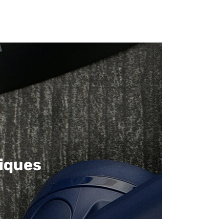
iques​