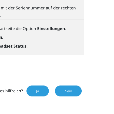
r mit der Seriennummer auf der rechten
.
artseite
die Option
Einstellungen
.
n
.
adset Status
.
es hilfreich?
Ja
Nein