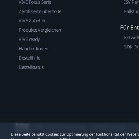
VIVE Focus Serie
ISV Par
Zertifizierte überholte
Fallstu
VIVE Zubehör
Für En
Produkte vergleichen
Entwic
VIVE ready
SDK D
Händler finden
Bestellhilfe
Bestellstatus
© 2011-2026 HTC Corporation
Rechtlicher Hinweis
C
Diese Seite benutzt Cookies zur Optimierung der Funktionalität der Webs