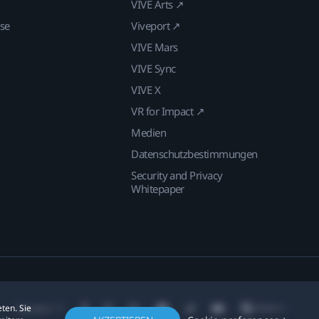
VIVE Arts ↗
ise
Viveport ↗
VIVE Mars
VIVE Sync
VIVE X
VR for Impact ↗
Medien
Datenschutzbestimmungen
Security and Privacy
Whitepaper
ten. Sie
Standort