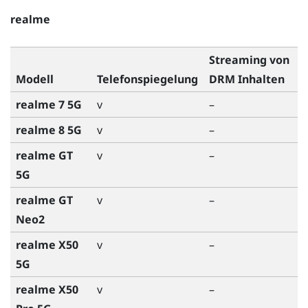
realme
Streaming von
Modell
Telefonspiegelung
DRM Inhalten
realme 7 5G
v
–
realme 8 5G
v
–
realme GT
v
–
5G
realme GT
v
–
Neo2
realme X50
v
–
5G
realme X50
v
–