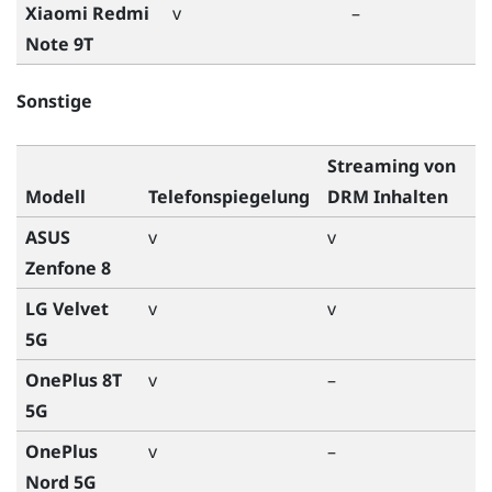
Xiaomi Redmi
v
–
Note 9T
Sonstige
Streaming von
Modell
Telefonspiegelung
DRM Inhalten
ASUS
v
v
Zenfone 8
LG Velvet
v
v
5G
OnePlus 8T
v
–
5G
OnePlus
v
–
Nord 5G