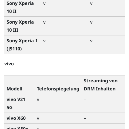
Sony Xperia
v
v
10 II
Sony Xperia
v
v
10 III
Sony Xperia 1
v
v
(J9110)
vivo
Streaming von
Modell
Telefonspiegelung
DRM Inhalten
vivo V21
v
–
5G
vivo X60
v
–
vivo X50e
v
–