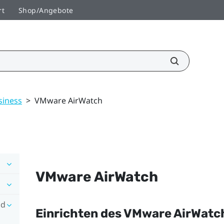
rt
Shop/Angebote
siness
>
VMware AirWatch
VMware AirWatch
nd
Einrichten des
VMware AirWatc