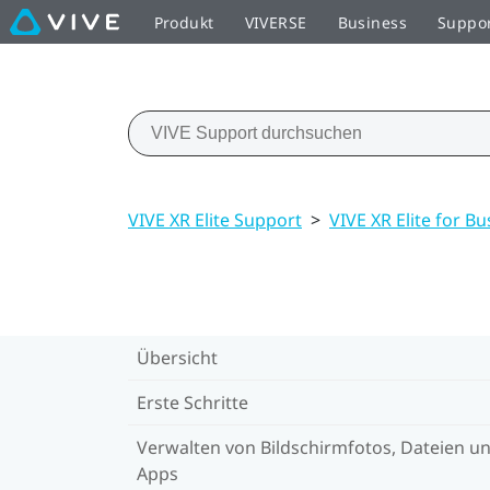
Produkt
VIVERSE
Business
Suppo
VIVE XR Elite Support
>
VIVE XR Elite for Bu
Übersicht
Erste Schritte
Verwalten von Bildschirmfotos, Dateien u
Apps