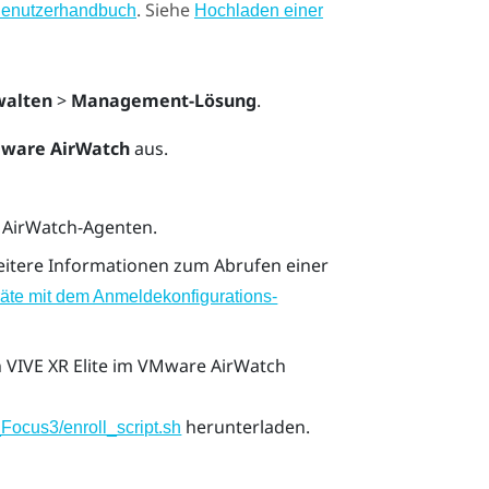
. Siehe
Benutzerhandbuch
Hochladen einer
walten
>
Management-Lösung
.
ware AirWatch
aus.
 AirWatch-Agenten.
eitere Informationen zum Abrufen einer
äte mit dem Anmeldekonfigurations-
n
VIVE XR Elite
im
VMware AirWatch
herunterladen.
Focus3/enroll_script.sh