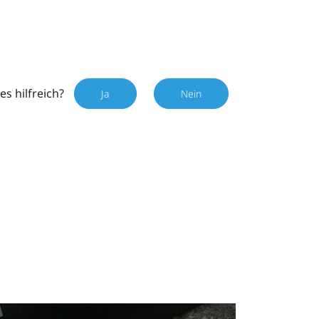
es hilfreich?
Ja
Nein