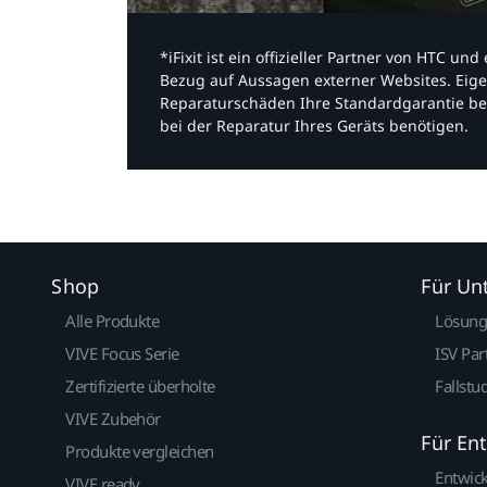
*iFixit ist ein offizieller Partner von HTC u
Bezug auf Aussagen externer Websites. Eige
Reparaturschäden Ihre Standardgarantie be
bei der Reparatur Ihres Geräts benötigen.​
Shop
Für U
Alle Produkte
Lösun
VIVE Focus Serie
ISV Par
Zertifizierte überholte
Fallstu
VIVE Zubehör
Für En
Produkte vergleichen
Entwic
VIVE ready