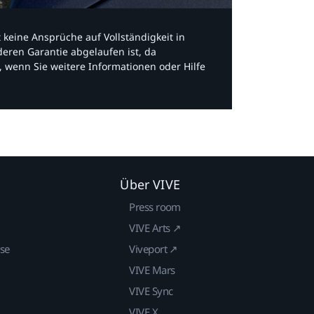
bt keine Ansprüche auf Vollständigkeit in
eren Garantie abgelaufen ist, da
, wenn Sie weitere Informationen oder Hilfe
Über VIVE
Press room
VIVE Arts ↗
ise
Viveport ↗
VIVE Mars
VIVE Sync
VIVE X