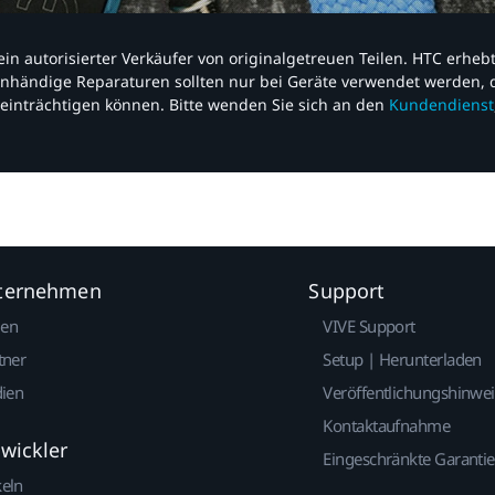
nd ein autorisierter Verkäufer von originalgetreuen Teilen. HTC erhe
nhändige Reparaturen sollten nur bei Geräte verwendet werden, d
einträchtigen können. Bitte wenden Sie sich an den
Kundendienst
nternehmen
Support
gen
VIVE Support
tner
Setup | Herunterladen
dien
Veröffentlichungshinwe
Kontaktaufnahme
twickler
Eingeschränkte Garantie
keln