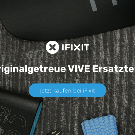
iginalgetreue VIVE
Ersatzte
Jetzt kaufen bei iFixit​