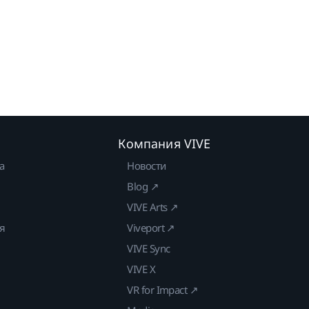
Компания VIVE
а
Новости
Blog ↗
VIVE Arts ↗
ия
Viveport ↗
VIVE Sync
VIVE X
VR for Impact ↗