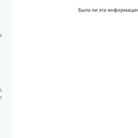
Была ли эта информаци
й
,
с