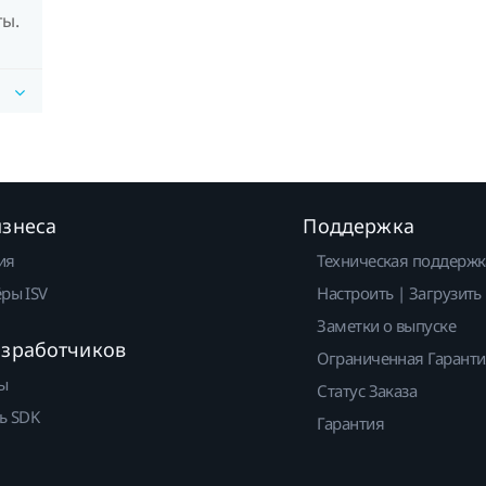
ты.
изнеса
Поддержка
ия
Техническая поддержк
ры ISV
Настроить | Загрузить
Заметки о выпуске
азработчиков
Ограниченная Гарант
ы
Статус Заказа
ь SDK
Гарантия