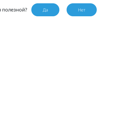
я полезной?
Да
Нет