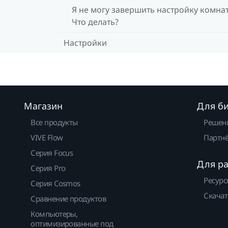
Я не могу завершить настройку комна
Что делать?
Настройки
Магазин
Для б
Все продукты
Решен
VIVE Flow
Партнё
Серия Focus
Для р
Серия Pro
Ресурс
Серия Cosmos
Скачат
Сравнение продуктов
Компьютеры,
оптимизированные под