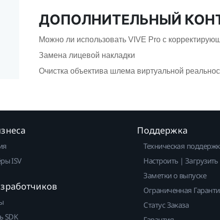
ДОПОЛНИТЕЛЬНЫЙ КОН
Можно ли использовать VIVE Pro c корректирую
Замена лицевой накладки
Очистка объектива шлема виртуальной реальнос
изнеса
Поддержка
ия
Техническая поддержк
ры ISV
Настроить | Загрузить
Заметки о выпуске
азработчиков
Ограниченная Гарант
ы
Статус Заказа
ь SDK
Гарантия