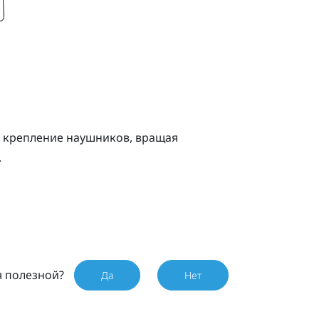
ь крепление наушников, вращая
.
я полезной?
Да
Нет