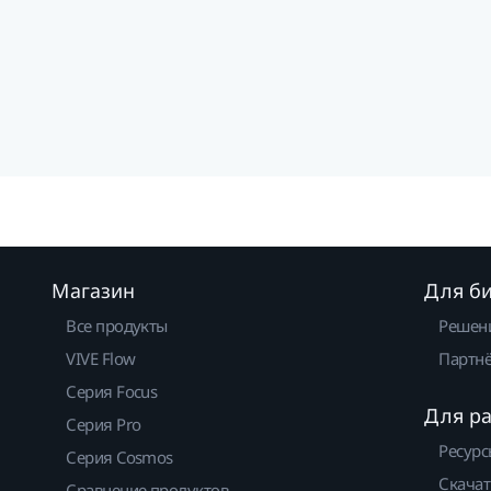
Магазин
Для б
Все продукты
Решен
VIVE Flow
Партнё
Серия Focus
Для р
Серия Pro
Ресурс
Серия Cosmos
Скачат
Сравнение продуктов