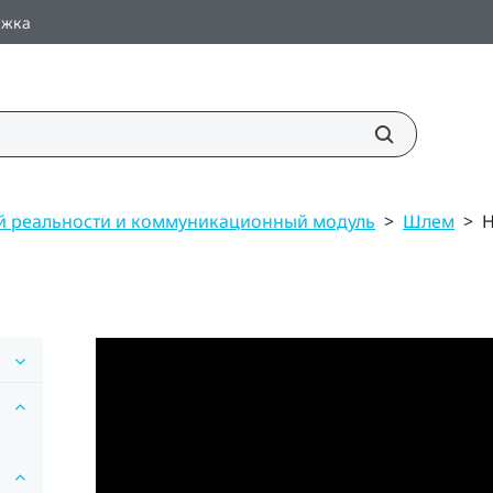
ржка
й реальности и коммуникационный модуль
>
Шлем
>
Н