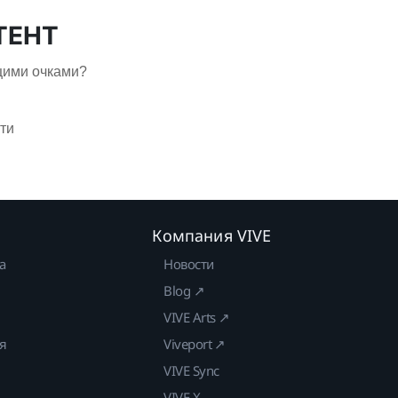
ТЕНТ
щими очками?
ти
Компания VIVE
а
Новости
Blog ↗
VIVE Arts ↗
ия
Viveport ↗
VIVE Sync
VIVE X